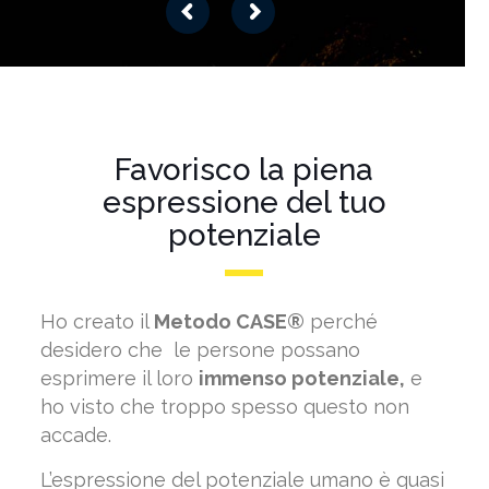
Favorisco la piena
espressione del tuo
potenziale
Ho creato il
Metodo CASE®
perché
desidero che le persone possano
esprimere il loro
immenso potenziale,
e
ho visto che troppo spesso questo non
accade.
L’espressione del potenziale umano è quasi