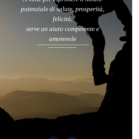
potenziale di salute, prosperità,
felicità,
serve un aiuto competente e
amorevole