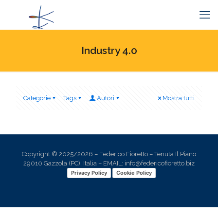
Industry 4.0
Categorie
Tags
Autori
Mostra tutti
Copyright © 2025/2026 – Federico Fioretto – Tenuta Il Piano
29010 Gazzola (PC), Italia – EMAIL: info@federicofioretto.biz
–
Privacy Policy
Cookie Policy